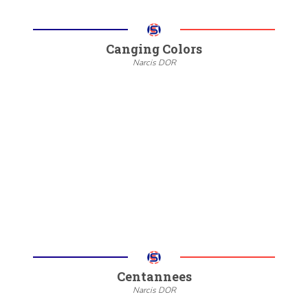
Canging Colors
Narcis DOR
--
20/22
6/8
Meer informatie
Centannees
Narcis DOR