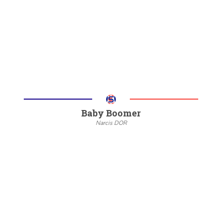
6/8
Meer informatie
Baby Boomer
Narcis DOR
--
20/22
6/8
Meer informatie