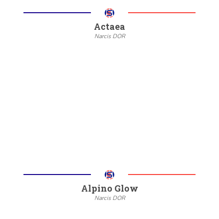
Actaea
Narcis DOR
--
20/22
6/8
Meer informatie
Alpino Glow
Narcis DOR