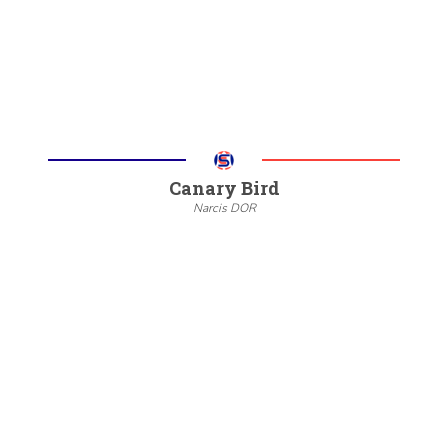
Meer informatie
Canary Bird
Narcis DOR
--
20/22
6/8
Meer informatie