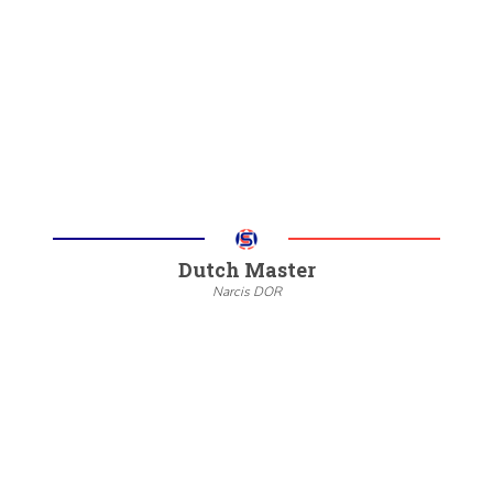
20/22
6/8
Meer informatie
Dutch Master
Narcis DOR
--
20/22
6/8
Meer informatie