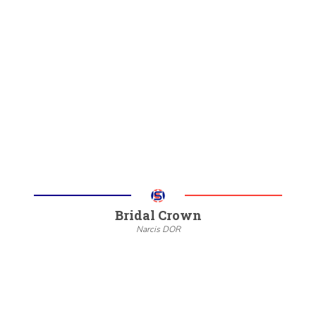
--
20/22
6/8
Meer informatie
Bridal Crown
Narcis DOR
--
20/22
6/8