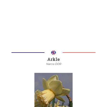
20/22
6/8
Meer informatie
Arkle
Narcis DOR
--
20/22
6/8
Meer informatie