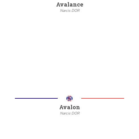
Avalance
Narcis DOR
--
20/22
6/8
Meer informatie
Avalon
Narcis DOR
--
20/22