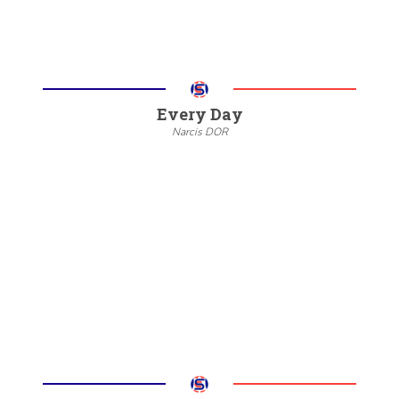
Every Day
Narcis DOR
--
20/22
6/8
Meer informatie