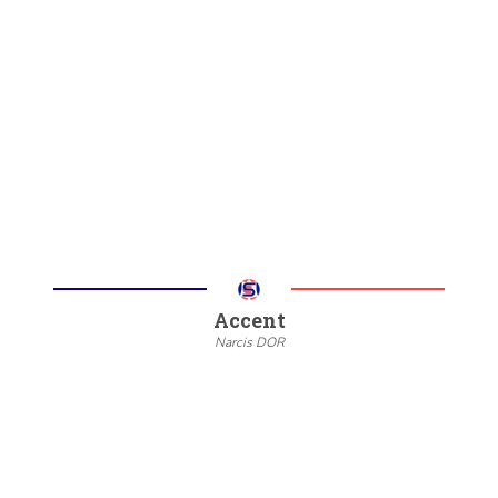
--
20/22
6/8
Meer informatie
Accent
Narcis DOR
--
20/22
6/8
Meer informatie