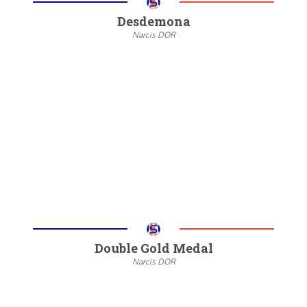
Desdemona
Narcis DOR
--
20/22
6/8
Meer informatie
Double Gold Medal
Narcis DOR
--