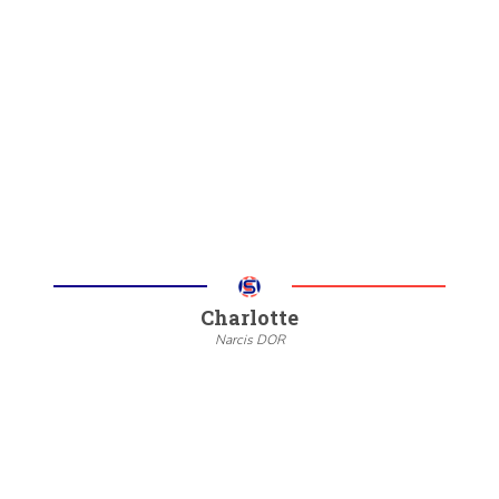
--
20/22
6/8
Meer informatie
Charlotte
Narcis DOR
--
20/22
6/8
Meer informatie