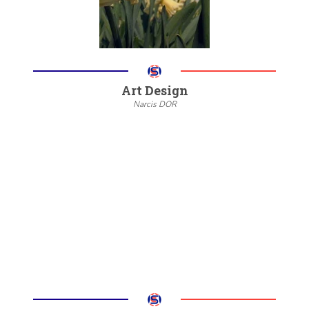
Art Design
Narcis DOR
--
20/22
6/8
Meer informatie