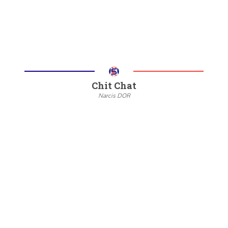
Chit Chat
Narcis DOR
--
20/22
6/8
Meer informatie