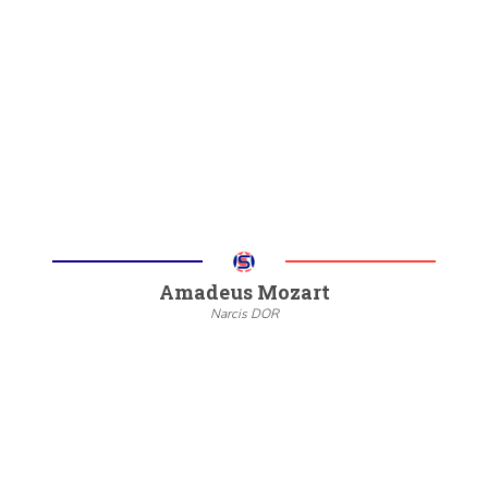
--
20/22
6/8
Meer informatie
Amadeus Mozart
Narcis DOR
--
20/22
6/8
Meer informatie