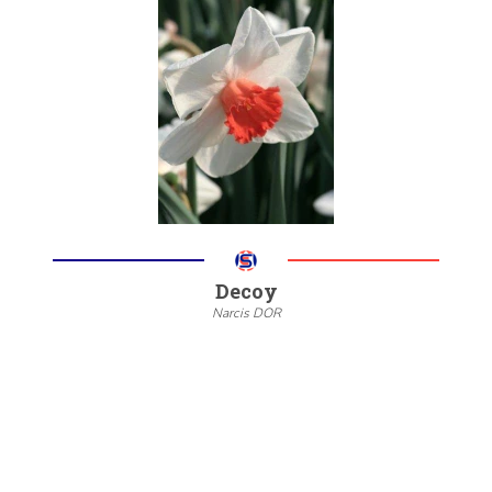
--
20/22
6/8
Meer informatie
Decoy
Narcis DOR
--
20/22
6/8
Meer informatie