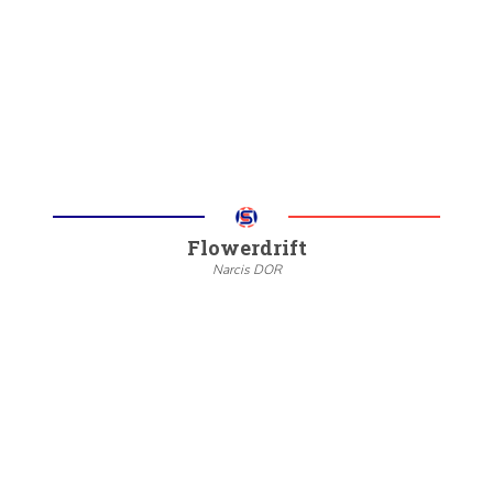
6/8
Meer informatie
Flowerdrift
Narcis DOR
--
20/22
6/8
Meer informatie