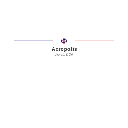
Acropolis
Narcis DOR
--
20/22
6/8
Meer informatie