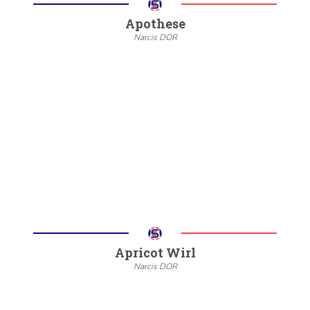
Apothese
Narcis DOR
--
20/22
6/8
Meer informatie
Apricot Wirl
Narcis DOR
--