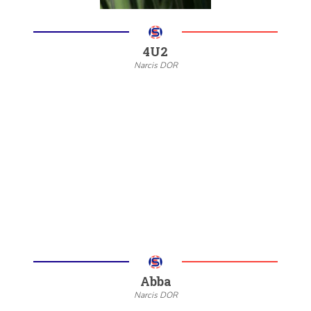
4U2
Narcis DOR
--
20/22
6/8
Meer informatie
Abba
Narcis DOR