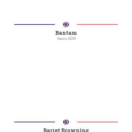
Bantam
Narcis DOR
--
20/22
6/8
Meer informatie
Barret Browning