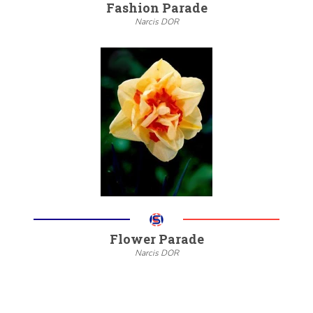
Fashion Parade
Narcis DOR
--
20/22
6/8
Meer informatie
Flower Parade
Narcis DOR
--
20/22