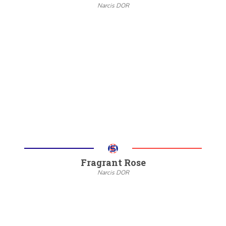
Narcis DOR
--
20/22
6/8
Meer informatie
Fragrant Rose
Narcis DOR
--
20/22
6/8