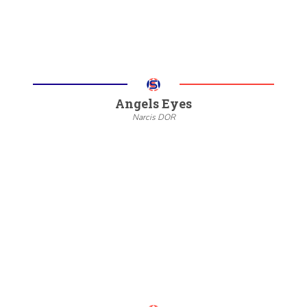
Angels Eyes
Narcis DOR
--
20/22
6/8
Meer informatie