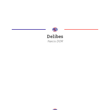
Delibes
Narcis DOR
--
20/22
6/8
Meer informatie