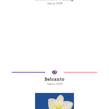
Narcis DOR
--
20/22
6/8
Meer informatie
Belcanto
Narcis DOR
--
20/22
6/8