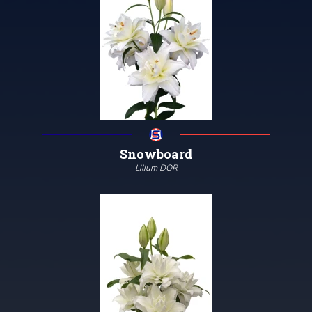
Snowboard
Lilium DOR
100
12/14
2/4
Meer informatie