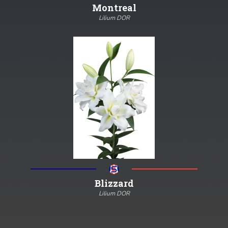
Montreal
Lilium DOR
120
18/20
3/5
Meer informatie
Blizzard
Lilium DOR
110