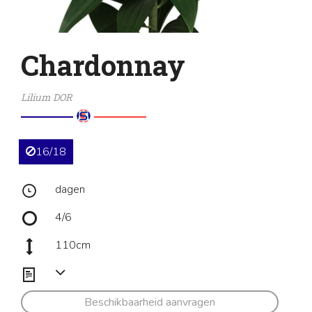
Chardonnay
Lilium DOR
16/18
dagen
4/6
110cm
Beschikbaarheid aanvragen