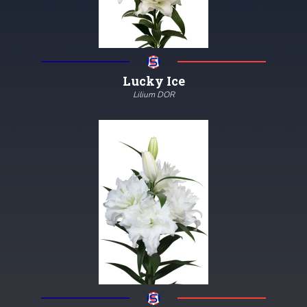
Lucky Ice
Lilium DOR
100
16/18
4/6
Meer informatie